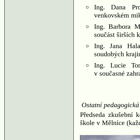
Ing. Dana Pro
venkovském mik
Ing. Barbora M
součást širších 
Ing. Jana Hal
soudobých kraji
Ing. Lucie To
v současné zahra
Ostatní pedagogická 
Předseda zkušební k
škole v Mělníce (kaž