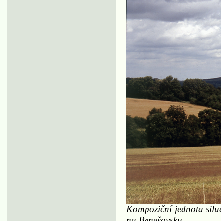
Kompoziční jednota silue
na Benešovsku.