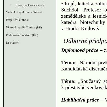
zdrojů, katedra zahr
Ostatní publikační činnost
Suchdol. Profesor 
Vědecko-výzkumná činnost
zemědělské a lesnick
Projekční činnost
katedra biotechnik
v Hradci Králové.
Některé pozdější práce
(Pdf)
Poděkování rektora
(JPG)
Odborné předpo
Ke stažení
Diplomová práce
– z
Téma:
„Národní prvk
Kandidátská disertač
Téma:
„Současný sta
k přestavbě venkovsk
Habilitační práce
– V