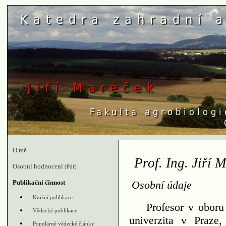
O mě
Prof. Ing. Jiří 
Osobní hodnocení
(Pdf)
Publikační činnost
Osobní údaje
Knižní publikace
Profesor v oboru
Vědecké publikace
univerzita v Praze,
Populárně vědecké články